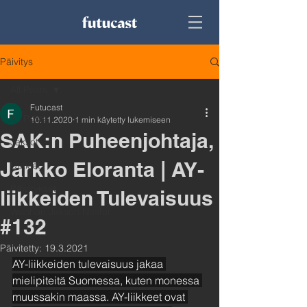
Päivitys
All Posts
Futucast
All Posts
10.11.2020
1 min käytetty lukemiseen
SAK:n Puheenjohtaja,
Jaksot
Jarkko Eloranta | AY-
Uutiset
Päivitykset
liikkeiden Tulevaisuus
Wanhan Jakson Nostot
#132
Päivitetty:
19.3.2021
AY-liikkeiden tulevaisuus jakaa 
mielipiteitä Suomessa, kuten monessa 
muussakin maassa. AY-liikkeet ovat 