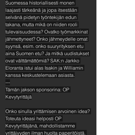
Suomessa historiallisesti monen 
laajasti tärkeänä ja jopa itsestään 
selvänä pidetyn työntekijän edun 
takana, mutta mikä on niiden rooli 
tulevaisuudessa? Ovatko työmarkkinat 
jähmettyneet? Onko jähmeydelle omat 
syynsä, esim. onko suuryrityksen etu 
aina Suomen etu? Ja mitkä uudistukset 
ovat välttämättömiä? SAK:n Jarkko 
Eloranta istui alas Isakin ja Williamin 
kanssa keskustelemaan asiasta.
---
Tämän jakson sponsorina: OP 
Kevytyrittäjä
Onko sinulla yrittämisen arvoinen idea? 
Toteuta ideasi helposti OP 
Kevytyrittäjänä, mahdollistamme 
yrittäjyyden ilman huolta paperitöistä. 