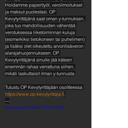
Hoidamme paperityöt, veroilmoitukset 
ja maksut puolestasi. OP 
Kevytyrittäjänä saat oman y-tunnuksen, 
joka tuo mahdollisuuden vähentää 
verotuksessa liiketoiminnan kuluja 
(esimerkiksi tietokoneen tai puhelimen) 
ja lisäksi olet oikeutettu arvonlisäveron 
alarajahuojennukseen. OP 
Kevytyrittäjänä sinulle jää käteen 
enemmän rahaa verrattuna siihen, 
mikäli laskuttaisit ilman y-tunnusta.
Tutustu OP Kevytyrittäjään osoitteessa 
https://www.op-kevytyrittaja.fi
.
---
https://youtu.be/wXYdG6LF4O8