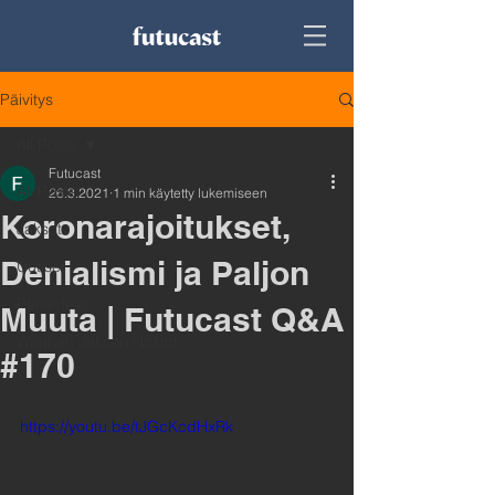
Päivitys
All Posts
Futucast
All Posts
26.3.2021
1 min käytetty lukemiseen
Koronarajoitukset,
Jaksot
Denialismi ja Paljon
Uutiset
Päivitykset
Muuta | Futucast Q&A
Wanhan Jakson Nostot
#170
https://youtu.be/tJGcKcdHxRk