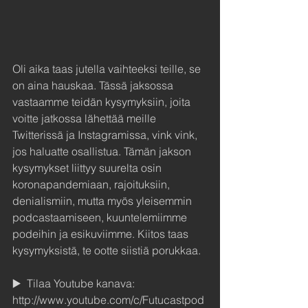
Oli aika taas jutella vaihteeksi teille, se 
on aina hauskaa. Tässä jaksossa 
vastaamme teidän kysymyksiin, joita 
voitte jatkossa lähettää meille 
Twitterissä ja Instagramissa, vink vink, 
jos haluatte osallistua. Tämän jakson 
kysymykset liittyy suurelta osin 
koronapandemiaan, rajoituksiin, 
denialismiin, mutta myös yleisemmin 
podcastaamiseen, kuuntelemiimme 
podeihin ja esikuviimme. Kiitos taas 
kysymyksistä, te ootte siistiä porukkaa. 
▶️  Tilaa Youtube kanava: 
http://www.youtube.com/c/Futucastpod