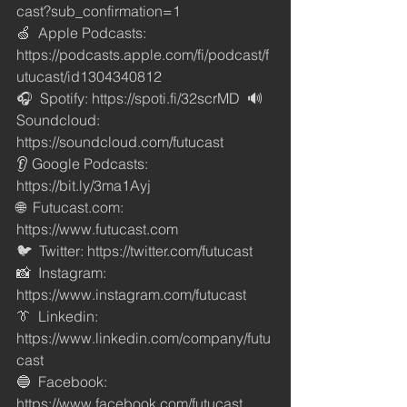
cast?sub_confirmation=1
🍏  Apple Podcasts: 
https://podcasts.apple.com/fi/podcast/f
utucast/id1304340812
🎧  Spotify: https://spoti.fi/32scrMD  🔊 
Soundcloud: 
https://soundcloud.com/futucast
👂 Google Podcasts: 
https://bit.ly/3ma1Ayj
🌐  Futucast.com: 
https://www.futucast.com
🐦  Twitter: https://twitter.com/futucast
📸  Instagram: 
https://www.instagram.com/futucast
👔  Linkedin: 
https://www.linkedin.com/company/futu
cast 
🔵  Facebook: 
https://www.facebook.com/futucast