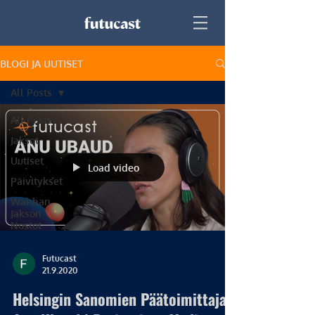
BLOGI JA UUTISET
All Posts
All Posts
Jaksot
Uutiset
Load video
Päivitykset
Wanhan
Jakson
Nostot
Futucast
21.9.2020
Helsingin Sanomien Päätoimittaja,