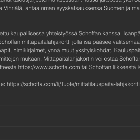
Vesa Vihriälä, antaa oman syyskatsauksensa Suomen ja ma
ettu kaupallisessa yhteistyössä Schoffan kanssa. Isänpäi
Schoffan mittapaitalahjakortti jolla isä pääsee valitsema
apit, nimikirjaimet, ynnä muut yksityiskohdat. Kauluspai
mittojen mukaan. Mittapaitalahjakortin voi ostaa Schoffa
teesta https://www.schoffa.com tai Schoffan liikkeestä
lle: https://schoffa.com/fi/Tuote/mittatilauspaita-lahjakortti