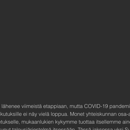
0 lähenee viimeistä etappiaan, mutta COVID-19 pandemi
aikutuksille ei näy vielä loppua. Monet yhteiskunnan osa-
etukselle, mukaanlukien kykymme tuottaa itsellemme aine
tunut talousjärjestelmä itsessään. Tässä jaksossa yksi S