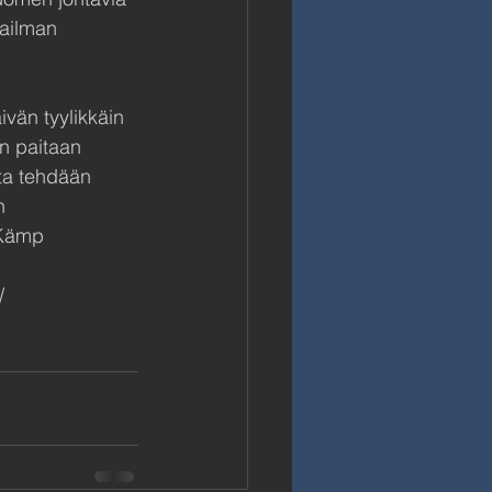
ailman 
vän tyylikkäin 
an paitaan 
ta tehdään 
n 
 Kämp 
/