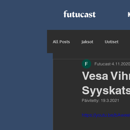
All Posts
Jaksot
Uutiset
Futucast
4.11.202
Vesa Vihr
Syyskat
Päivitetty:
19.3.2021
https://youtu.be/bAw