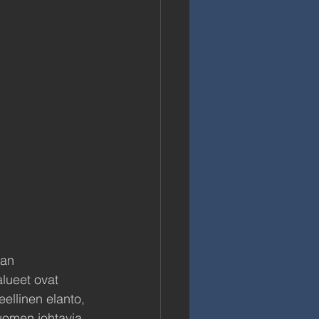
an 
alueet ovat 
ellinen elanto, 
uomen johtavia 