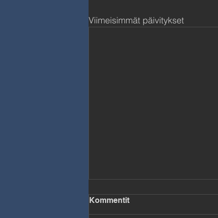
Viimeisimmät päivitykset
Voiko Tekoäly Luoda
Kommentit
Taidetta Vol. 2 | Jukka Aalho
#172