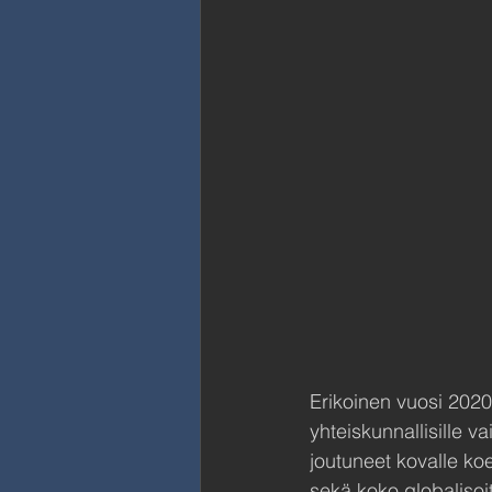
Erikoinen vuosi 202
yhteiskunnallisille v
joutuneet kovalle ko
sekä koko globalisoi