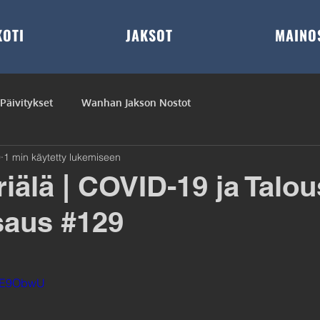
KOTI
JAKSOT
MAINO
Päivitykset
Wanhan Jakson Nostot
0
1 min käytetty lukemiseen
iälä | COVID-19 ja Talou
saus #129
eeE9ObwU