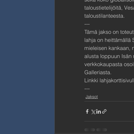
taloustietelijöitä, 
taloustilanteesta.
---
Tämä jakso on toteut
lahja on heittämällä 
mieleisen kankaan, n
alusta loppuun Isän 
verkkokaupasta osoit
Galleriasta.
Linkki lahjakorttisivu
---
Jaksot